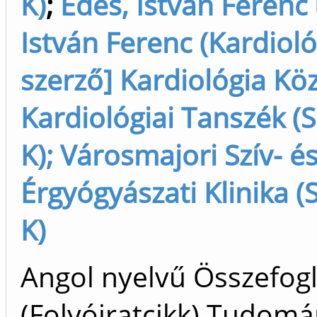
K)
;
Édes, István Ferenc
István Ferenc (Kardioló
szerző] Kardiológia Kö
Kardiológiai Tanszék (S
K); Városmajori Szív- é
Érgyógyászati Klinika (
K)
Angol nyelvű Összefogl
(Folyóiratcikk) Tudom