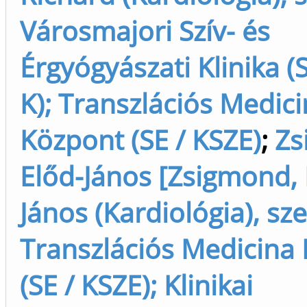
Városmajori Szív- és
Érgyógyászati Klinika (
K); Transzlációs Medic
Központ (SE / KSZE)
;
Zs
Előd-János [Zsigmond, 
János (Kardiológia), sz
Transzlációs Medicina
(SE / KSZE); Klinikai