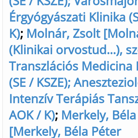
(SE / KSZE); Városmajori
Érgyógyászati Klinika (
K)
;
Molnár, Zsolt [Molná
(Klinikai orvostud...), s
Transzlációs Medicina
(SE / KSZE); Aneszteziol
Intenzív Terápiás Tansz
AOK / K)
;
Merkely, Béla
[Merkely, Béla Péter