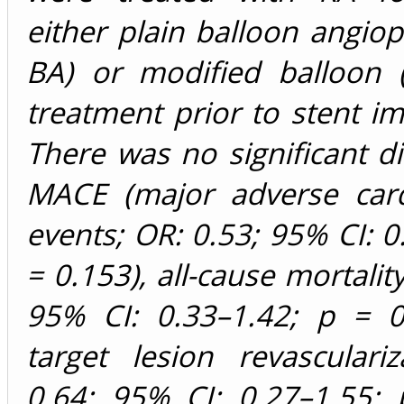
either plain balloon angiop
BA) or modified balloon
treatment prior to stent im
There was no significant di
MACE (major adverse card
events; OR: 0.53; 95% CI: 0
= 0.153), all-cause mortalit
95% CI: 0.33–1.42; p = 0
target lesion revasculari
0.64; 95% CI: 0.27–1.55; 