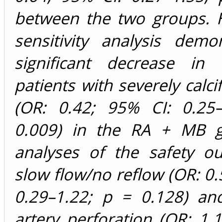
between the two groups. 
sensitivity analysis demo
significant decrease in
patients with severely calci
(OR: 0.42; 95% CI: 0.25
0.009) in the RA + MB g
analyses of the safety o
slow flow/no reflow (OR: 0.
0.29–1.22; p = 0.128) an
artery perforation (OR: 1.