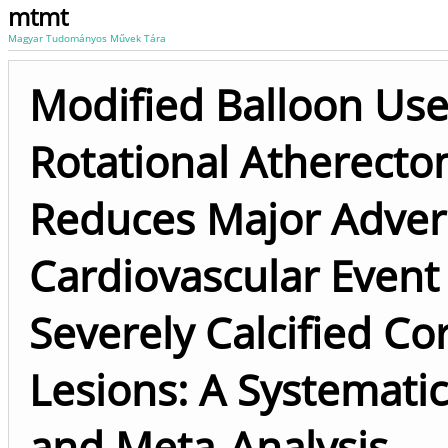
mtmt
Magyar Tudományos Művek Tára
Modified Balloon Use
Rotational Atherect
Reduces Major Adver
Cardiovascular Event 
Severely Calcified Co
Lesions: A Systemati
and Meta-Analysis