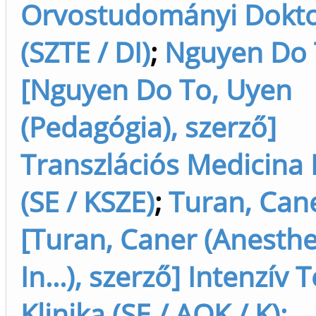
Orvostudományi Doktor
(SZTE / DI)
;
Nguyen Do 
[Nguyen Do To, Uyen
(Pedagógia), szerző]
Transzlációs Medicina
(SE / KSZE)
;
Turan, Can
[Turan, Caner (Anesth
In...), szerző] Intenzív 
Klinika (SE / AOK / K);