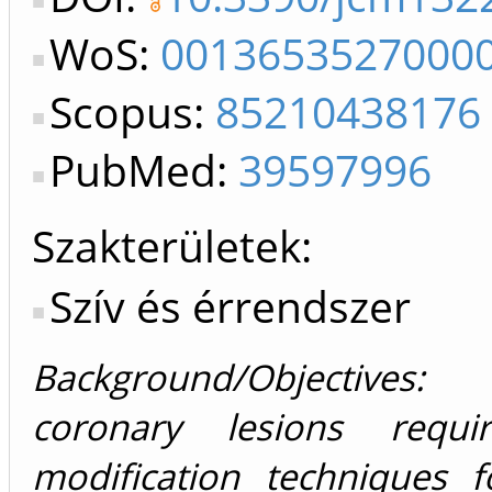
WoS:
0013653527000
Scopus:
85210438176
PubMed:
39597996
Szakterületek:
Szív és érrendszer
Background/Objectives: 
coronary lesions requi
modification techniques f