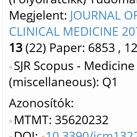
Megjelent:
JOURNAL O
CLINICAL MEDICINE 20
13
(22)
Paper: 6853
, 1
SJR Scopus - Medicine
(miscellaneous): Q1
Azonosítók
MTMT: 35620232
DOI:
10.3390/jcm132