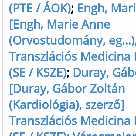
(PTE / ÁOK)
;
Engh, Mar
[Engh, Marie Anne
(Orvostudomány, eg...),
Transzlációs Medicina
(SE / KSZE)
;
Duray, Gáb
[Duray, Gábor Zoltán
(Kardiológia), szerző]
Transzlációs Medicina