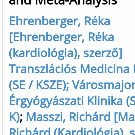
Ehrenberger, Réka
[Ehrenberger, Réka
(kardiológia), szerző]
Transzlációs Medicina
(SE / KSZE); Városmajori
Érgyógyászati Klinika (
K)
;
Masszi, Richárd [Ma
Richárd (Kardiológia), 