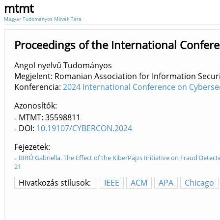
mtmt
Magyar Tudományos Művek Tára
Proceedings of the International Confer
Angol nyelvű Tudományos
Megjelent: Romanian Association for Information Secu
Konferencia:
2024 International Conference on Cyberse
Azonosítók
MTMT: 35598811
DOI:
10.19107/CYBERCON.2024
Fejezetek
BIRÓ Gabriella. The Effect of the KiberPajzs Initiative on Fraud Dete
21
Hivatkozás stílusok:
IEEE
ACM
APA
Chicago