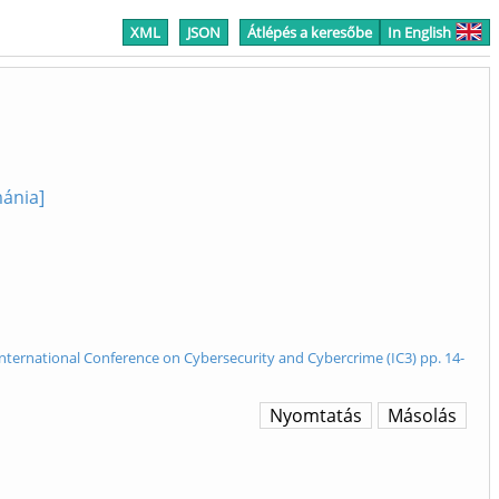
XML
JSON
Átlépés a keresőbe
In English
mánia]
 International Conference on Cybersecurity and Cybercrime (IC3) pp. 14-
Nyomtatás
Másolás