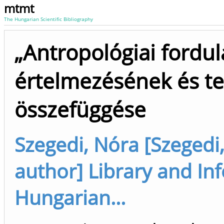
mtmt
The Hungarian Scientific Bibliography
„Antropológiai fordula
értelmezésének és te
összefüggése
Szegedi, Nóra [Szegedi,
author] Library and In
Hungarian...