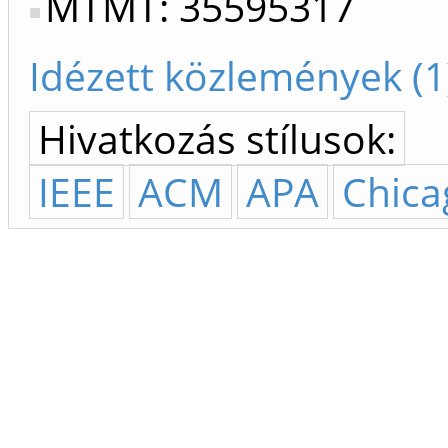
MTMT: 35595317
Idézett közlemények (1
Hivatkozás stílusok:
IEEE
ACM
APA
Chica