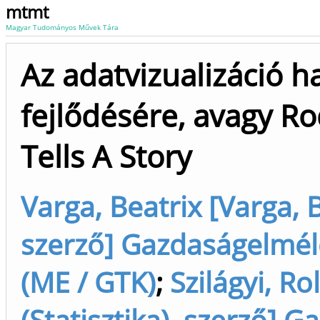
mtmt
Magyar Tudományos Művek Tára
Az adatvizualizáció 
fejlődésére, avagy Ro
Tells A Story
Varga, Beatrix [Varga, B
szerző] Gazdaságelméle
(ME / GTK)
;
Szilágyi, Ro
(Statisztika), szerző] 