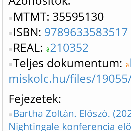
Azonosítók
MTMT: 35595130
ISBN:
9789633583517
REAL:
210352
Teljes dokumentum:
miskolc.hu/files/1905
Fejezetek
Bartha Zoltán. Előszó. (202
Nightingale konferencia el