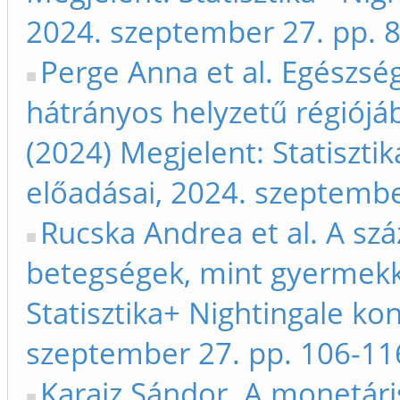
2024. szeptember 27. pp. 
Perge Anna et al. Egészsé
hátrányos helyzetű régiój
(2024) Megjelent: Statiszti
előadásai, 2024. szeptembe
Rucska Andrea et al. A sz
betegségek, mint gyermekko
Statisztika+ Nightingale ko
szeptember 27. pp. 106-11
Karajz Sándor. A monetáris