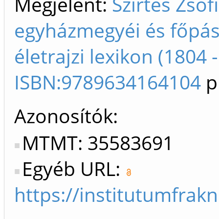
Megjelent:
Szirtes Zsó
egyházmegyéi és főpász
életrajzi lexikon (1804 -
ISBN:9789634164104
pp
Azonosítók
MTMT: 35583691
Egyéb URL:
https://institutumfra