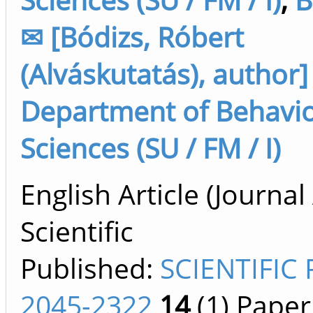
✉ [Bódizs, Róbert
(Alváskutatás), author]
Department of Behavio
Sciences (SU / FM / I)
English Article (Journal 
Scientific
Published:
SCIENTIFIC
2045-2322
14
(1)
Paper