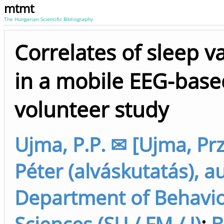
mtmt
The Hungarian Scientific Bibliography
Correlates of sleep va
in a mobile EEG-base
volunteer study
Ujma, P.P. ✉ [Ujma, P
Péter (alváskutatás), a
Department of Behavio
Sciences (SU / FM / I)
;
B