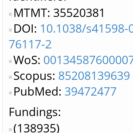
MTMT: 35520381
DOI:
10.1038/s41598-
76117-2
WoS:
0013458760000
Scopus:
85208139639
PubMed:
39472477
Fundings:
(138935)