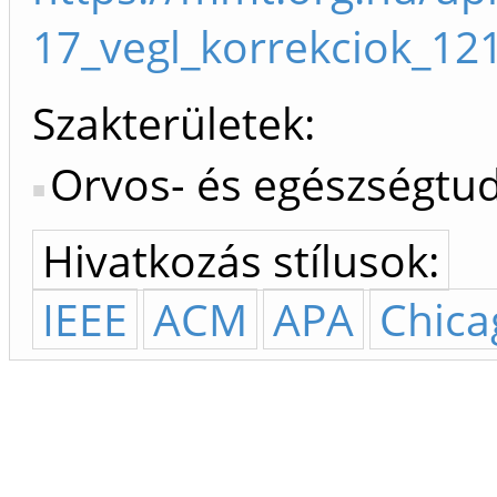
17_vegl_korrekciok_12
Szakterületek:
Orvos- és egészségt
Hivatkozás stílusok:
IEEE
ACM
APA
Chica