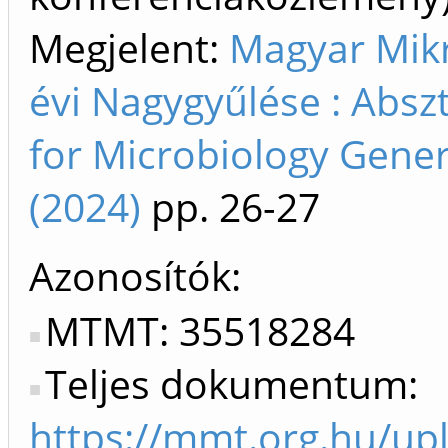
Megjelent:
Magyar Mikr
évi Nagygyűlése : Absz
for Microbiology Gener
(2024)
pp. 26-27
Azonosítók
MTMT: 35518284
Teljes dokumentum:
https://mmt.org.hu/u