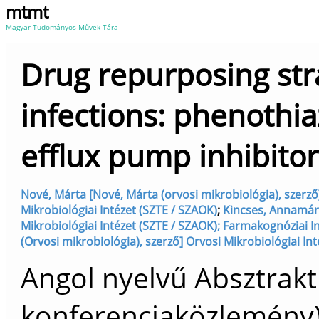
mtmt
Magyar Tudományos Művek Tára
Drug repurposing stra
infections: phenothia
efflux pump inhibitor
Nové, Márta [Nové, Márta (orvosi mikrobiológia), szerző
Mikrobiológiai Intézet (SZTE / SZAOK)
;
Kincses, Annamári
Mikrobiológiai Intézet (SZTE / SZAOK); Farmakognóziai I
(Orvosi mikrobiológia), szerző] Orvosi Mikrobiológiai In
Angol nyelvű Absztrakt
konferenciaközlemén