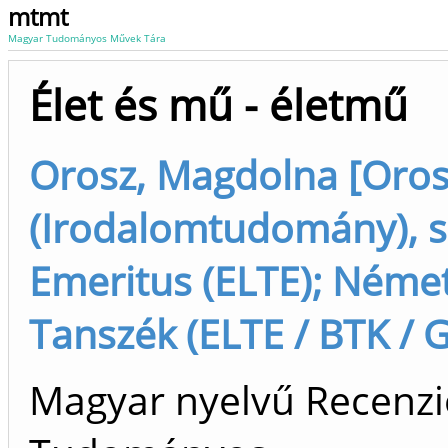
mtmt
Magyar Tudományos Művek Tára
Élet és mű - életmű
Orosz, Magdolna [Oro
(Irodalomtudomány), s
Emeritus (ELTE); Német
Tanszék (ELTE / BTK / 
Magyar nyelvű Recenzió/