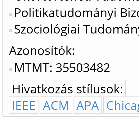
Politikatudományi Biz
Szociológiai Tudomány
Azonosítók
MTMT: 35503482
Hivatkozás stílusok:
IEEE
ACM
APA
Chica