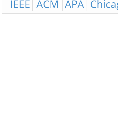
IEEE
ACM
APA
Chica