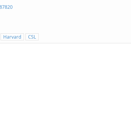
687820
Harvard
CSL