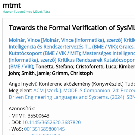
mtmt
Magyar Tudományos Művek Tára
Towards the Formal Verification of SysM
Molnár, Vince [Molnár, Vince (informatika), szerző] Kri
Intelligencia és Rendszertervezés T... (BME / VIK)
;
Graics,
Kutatócsoport (BME / VIK / MIT); Mesterséges Intelligenc
(informatika), szerző] Kritikus Rendszerek Kutatócsoport
(BME / VIK)
;
Tonetta, Stefano
;
Cristoforetti, Luca
;
Kimber
John
;
Smith, Jamie
;
Grimm, Christoph
Angol nyelvű Konferenciaközlemény (Könyvrészlet) Tu
Megjelent:
ACM [szerk.]. MODELS Companion '24: Procee
Driven Engineering Languages and Systems. (2024) IS
Azonosítók
MTMT: 35500643
DOI:
10.1145/3652620.3687820
WoS:
001351589800145