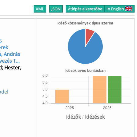
XML
JSON
Átlépés a keresőbe
In English
s
erek
s, András
ezés T...
d
;
Hester,
odel
Idézők
/
Idézések