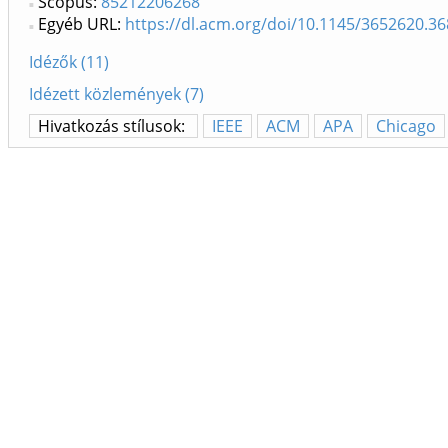
Scopus:
85212206268
Egyéb URL:
https://dl.acm.org/doi/10.1145/3652620.3
Idézők (11)
Idézett közlemények (7)
Hivatkozás stílusok:
IEEE
ACM
APA
Chicago