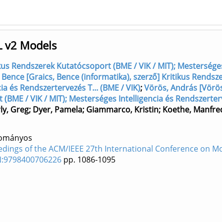
L v2 Models
tikus Rendszerek Kutatócsoport (BME / VIK / MIT); Mestersége
 Bence [Graics, Bence (informatika), szerző] Kritikus Rendsz
ia és Rendszertervezés T... (BME / VIK)
;
Vörös, András [Vörö
 (BME / VIK / MIT); Mesterséges Intelligencia és Rendszerterv
ly, Greg
;
Dyer, Pamela
;
Giammarco, Kristin
;
Koethe, Manfre
dományos
dings of the ACM/IEEE 27th International Conference on M
BN:9798400706226
pp. 1086-1095