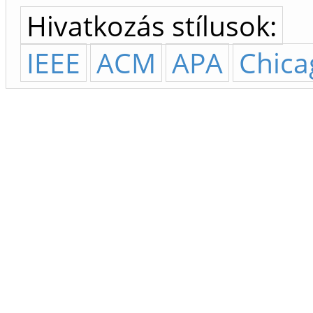
Hivatkozás stílusok:
IEEE
ACM
APA
Chica