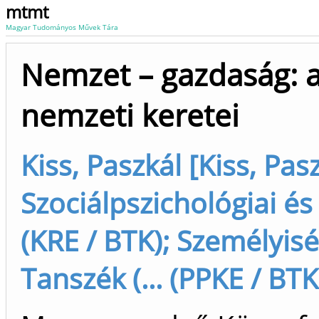
mtmt
Magyar Tudományos Művek Tára
Nemzet – gazdaság: a
nemzeti keretei
Kiss, Paszkál [Kiss, Pas
Szociálpszichológiai és 
(KRE / BTK); Személyisé
Tanszék (... (PPKE / BTK