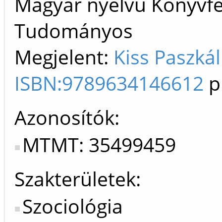
Magyar nyelvű Könyvfej
Tudományos
Megjelent:
Kiss Paszkál
ISBN:9789634146612
p
Azonosítók
MTMT: 35499459
Szakterületek:
Szociológia