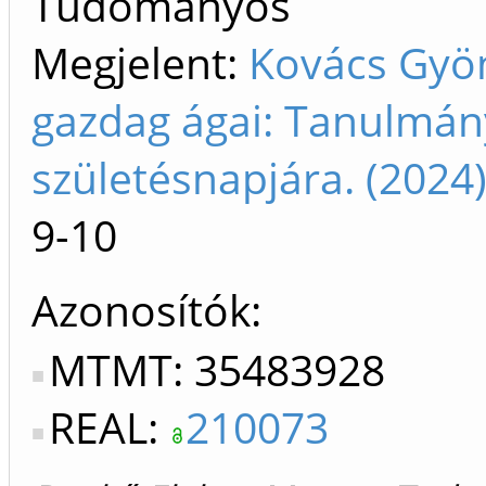
Tudományos
Megjelent:
Kovács Gyö
gazdag ágai: Tanulmán
születésnapjára. (202
9-10
Azonosítók
MTMT: 35483928
REAL:
210073