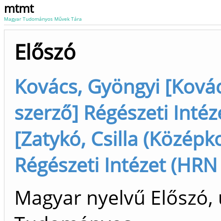
mtmt
Magyar Tudományos Művek Tára
Előszó
Kovács, Gyöngyi [Kovác
szerző] Régészeti Inté
[Zatykó, Csilla (Középko
Régészeti Intézet (HRN
Magyar nyelvű Előszó, 