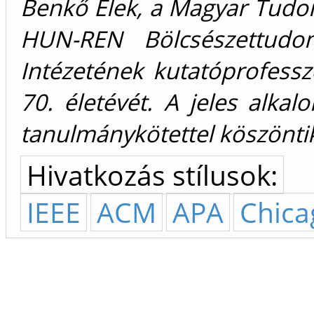
Benkő Elek, a Magyar Tudo
HUN-REN Bölcsészettudom
Intézetének kutatóprofess
70. életévét. A jeles alkalo
tanulmánykötettel köszöntik
Hivatkozás stílusok:
IEEE
ACM
APA
Chica