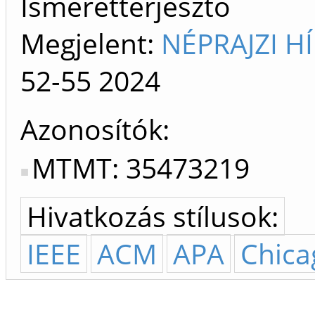
Ismeretterjesztő
Megjelent:
NÉPRAJZI H
52-55
2024
Azonosítók
MTMT: 35473219
Hivatkozás stílusok:
IEEE
ACM
APA
Chica