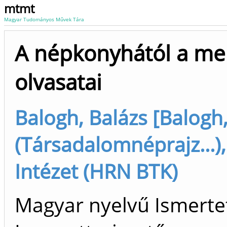
mtmt
Magyar Tudományos Művek Tára
A népkonyhától a me
olvasatai
Balogh, Balázs [Balogh
(Társadalomnéprajz...)
Intézet (HRN BTK)
Magyar nyelvű Ismertet