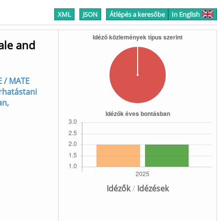
XML
JSON
Átlépés a keresőbe
In English
male and
E / MATE
erhatástani
an,
Idézők
/
Idézések