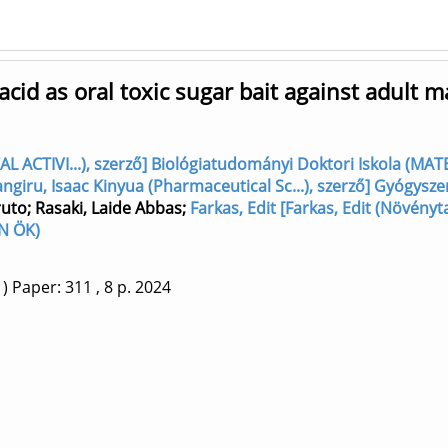
 acid as oral toxic sugar bait against adult 
 ACTIVI...), szerző] Biológiatudományi Doktori Iskola (MAT
angiru, Isaac Kinyua (Pharmaceutical Sc...), szerző] Gyógysz
ruto
;
Rasaki, Laide Abbas
;
Farkas, Edit [Farkas, Edit (Növényt
EN ÖK)
1)
Paper: 311
, 8 p.
2024