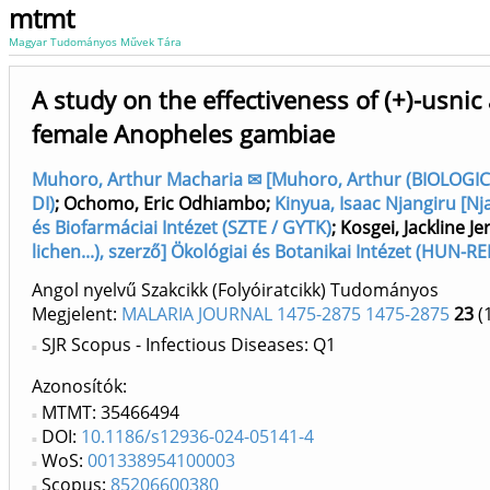
mtmt
Magyar Tudományos Művek Tára
A study on the effectiveness of (+)-usnic
female Anopheles gambiae
Muhoro, Arthur Macharia ✉ [Muhoro, Arthur (BIOLOGICAL
DI)
;
Ochomo, Eric Odhiambo
;
Kinyua, Isaac Njangiru [Nj
és Biofarmáciai Intézet (SZTE / GYTK)
;
Kosgei, Jackline Je
lichen...), szerző] Ökológiai és Botanikai Intézet (HUN-R
Angol nyelvű Szakcikk (Folyóiratcikk) Tudományos
Megjelent:
MALARIA JOURNAL 1475-2875 1475-2875
23
(
SJR Scopus - Infectious Diseases: Q1
Azonosítók
MTMT: 35466494
DOI:
10.1186/s12936-024-05141-4
WoS:
001338954100003
Scopus:
85206600380