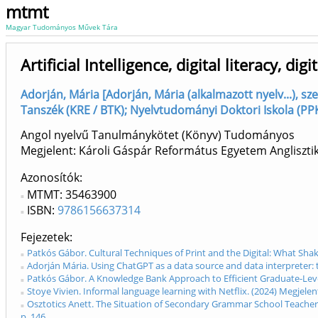
mtmt
Magyar Tudományos Művek Tára
Artificial Intelligence, digital literacy, di
Adorján, Mária [Adorján, Mária (alkalmazott nyelv...), sz
Tanszék (KRE / BTK); Nyelvtudományi Doktori Iskola (PP
Angol nyelvű Tanulmánykötet (Könyv) Tudományos
Megjelent: Károli Gáspár Református Egyetem Angliszti
Azonosítók
MTMT: 35463900
ISBN:
9786156637314
Fejezetek
Patkós Gábor. Cultural Techniques of Print and the Digital: What Shake
Adorján Mária. Using ChatGPT as a data source and data interpreter: two
Patkós Gábor. A Knowledge Bank Approach to Efficient Graduate-Level Re
Stoye Vivien. Informal language learning with Netflix. (2024) Megjelent: A
Osztotics Anett. The Situation of Secondary Grammar School Teachers du
p. 146