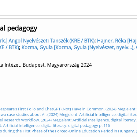
gital pedagogy
erk.] Angol Nyelvészeti Tanszék (KRE / BTK)
;
Hajner, Réka [Hajn
KE / BTK)
;
Kozma, Gyula [Kozma, Gyula (Nyelvészet, nyelv...), 
ka Intézet, Budapest, Magyarország
2024
speare’s First Folio and ChatGPT (Not) Have in Common. (2024) Megjelent: Artif
 case studies about AI. (2024) Megjelent: Artificial Intelligence, digital lite
search Workflow. (2024) Megjelent: Artificial Intelligence, digital literacy
rtificial Intelligence, digital literacy, digital pedagogy p. 116
ring the First Phase of the Forced-Online Education Period in Hungary. (2024)