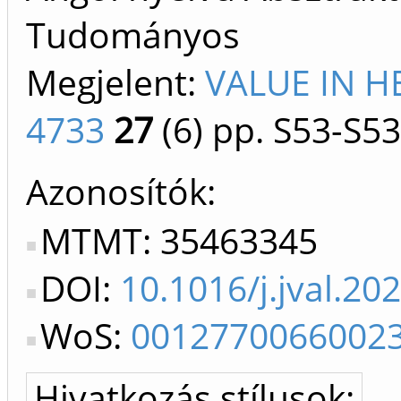
Tudományos
Megjelent:
VALUE IN H
4733
27
(6)
pp. S53-S53
Azonosítók
MTMT: 35463345
DOI:
10.1016/j.jval.20
WoS:
0012770066002
Hivatkozás stílusok: