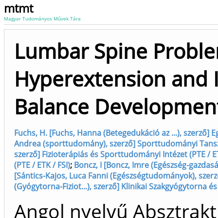
mtmt
Magyar Tudományos Művek Tára
Lumbar Spine Probl
Hyperextension and It
Balance Development
Fuchs, H. [Fuchs, Hanna (Betegedukáció az ...), szerző] E
Andrea (sporttudomány), szerző] Sporttudományi Tanszé
szerző] Fizioterápiás és Sporttudományi Intézet (PTE / E
(PTE / ETK / FSI)
;
Boncz, I [Boncz, Imre (Egészség-gazdaság
[Sántics-Kajos, Luca Fanni (Egészségtudományok), szerző
(Gyógytorna-Fiziot...), szerző] Klinikai Szakgyógytorna és
Angol nyelvű Absztrakt 