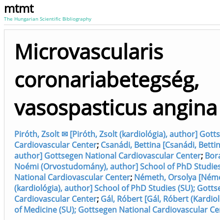
mtmt
The Hungarian Scientific Bibliography
Microvascularis
coronariabetegség,
vasospasticus angina
Piróth, Zsolt ✉ [Piróth, Zsolt (kardiológia), author] Got
Cardiovascular Center
;
Csanádi, Bettina [Csanádi, Bettin
author] Gottsegen National Cardiovascular Center
;
Bor
Noémi (Orvostudomány), author] School of PhD Studies
National Cardiovascular Center
;
Németh, Orsolya [Néme
(kardiológia), author] School of PhD Studies (SU); Gott
Cardiovascular Center
;
Gál, Róbert [Gál, Róbert (Kardiol
of Medicine (SU); Gottsegen National Cardiovascular Ce