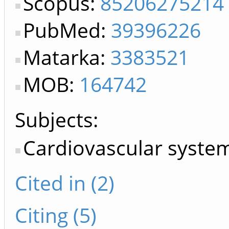
Scopus:
85206275214
PubMed:
39396226
Matarka:
3383521
MOB:
164742
Subjects:
Cardiovascular syste
Cited in (2)
Citing (5)