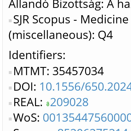
Állandó Bizottság: A ha
SJR Scopus - Medicine
(miscellaneous): Q4
Identifiers
MTMT: 35457034
DOI:
10.1556/650.202
REAL:
209028
WoS:
0013544756000