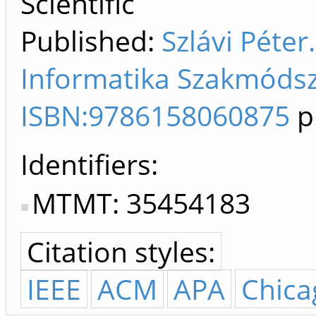
Scientific
Published:
Szlávi Péte
Informatika Szakmódsze
ISBN:9786158060875
p
Identifiers
MTMT: 35454183
Citation styles:
IEEE
ACM
APA
Chica