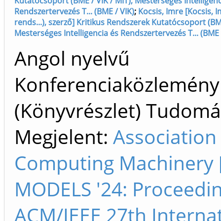
Kutatócsoport (BME / VIK / MIT); Mesterséges Intelligenc
Rendszertervezés T... (BME / VIK)
;
Kocsis, Imre [Kocsis, 
rends...), szerző] Kritikus Rendszerek Kutatócsoport (BME
Mesterséges Intelligencia és Rendszertervezés T... (BME 
Angol nyelvű
Konferenciaközlemény
(Könyvrészlet) Tudom
Megjelent:
Association 
Computing Machinery [
MODELS '24: Proceedin
ACM/IEEE 27th Interna