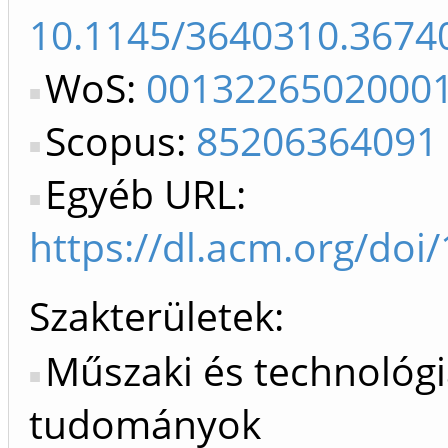
10.1145/3640310.3674
WoS:
0013226502000
Scopus:
85206364091
Egyéb URL:
https://dl.acm.org/do
Szakterületek:
Műszaki és technológi
tudományok