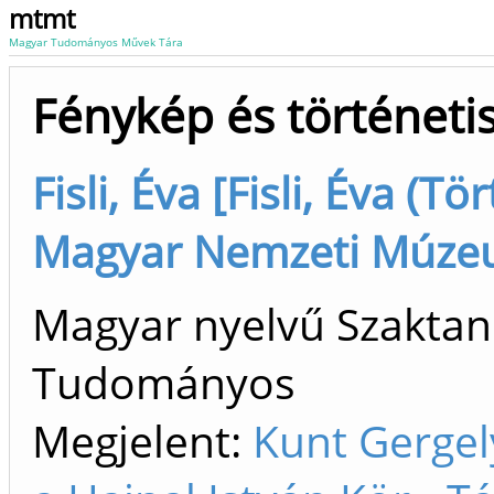
mtmt
Magyar Tudományos Művek Tára
Fénykép és történeti
Fisli, Éva [Fisli, Éva (Tö
Magyar Nemzeti Múz
Magyar nyelvű Szaktan
Tudományos
Megjelent:
Kunt Gergely