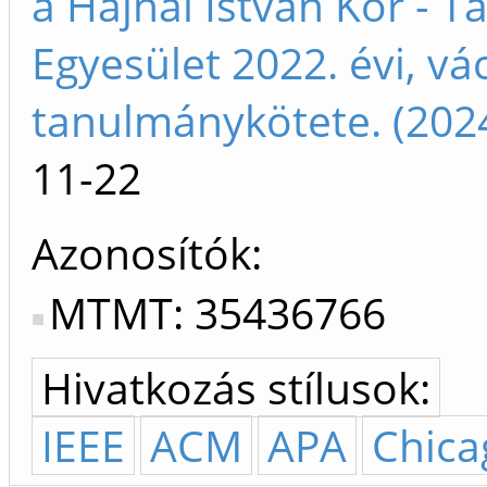
a Hajnal István Kör - 
Egyesület 2022. évi, vá
tanulmánykötete. (202
11-22
Azonosítók
MTMT: 35436766
Hivatkozás stílusok:
IEEE
ACM
APA
Chica