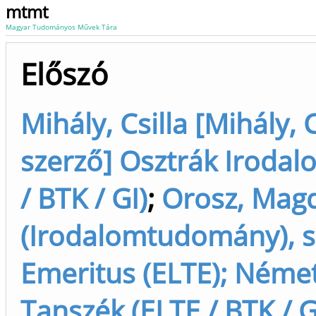
mtmt
Magyar Tudományos Művek Tára
Előszó
Mihály, Csilla [Mihály, C
szerző] Osztrák Irodal
/ BTK / GI)
;
Orosz, Mag
(Irodalomtudomány), s
Emeritus (ELTE); Német
Tanszék (ELTE / BTK / 