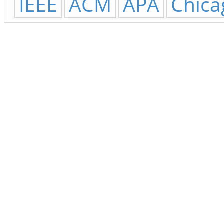
IEEE
ACM
APA
Chica