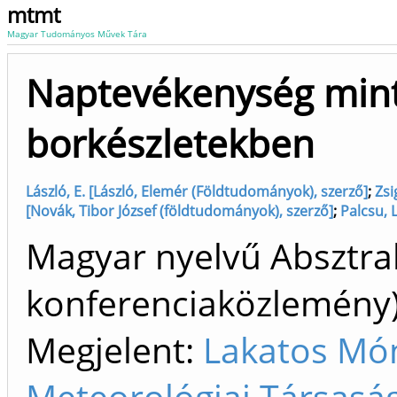
mtmt
Magyar Tudományos Művek Tára
Naptevékenység mint
borkészletekben
László, E. [László, Elemér (Földtudományok), szerző]
;
Zsi
[Novák, Tibor József (földtudományok), szerző]
;
Palcsu, L
Magyar nyelvű Absztrak
konferenciaközlemén
Megjelent:
Lakatos Món
Meteorológiai Társaság