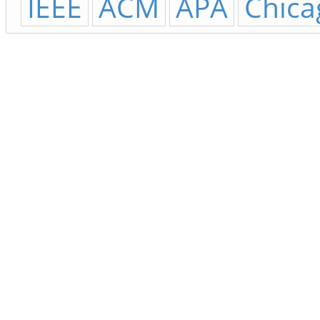
IEEE
ACM
APA
Chica