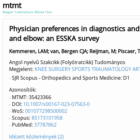
mtmt
Magyar Tudományos Művek Tára
Physician preferences in diagnostics and
and elbow: an ESSKA survey
Kemmeren, LAM
;
van, Bergen CJA
;
Reijman, M
;
Piscaer, 
Angol nyelvű Szakcikk (Folyóiratcikk) Tudományos
Megjelent:
KNEE SURGERY SPORTS TRAUMATOLOGY ART
SJR Scopus - Orthopedics and Sports Medicine: D1
Azonosítók
MTMT: 35423366
DOI:
10.1007/s00167-023-07563-0
WoS:
001077298500002
Scopus:
85173101958
PubMed:
37787862
Idézett közlemények (2)