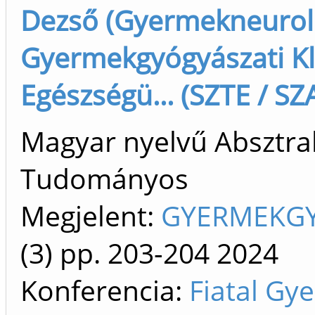
Dezső (Gyermekneuroló
Gyermekgyógyászati Kl
Egészségü... (SZTE / S
Magyar nyelvű Absztrakt
Tudományos
Megjelent:
GYERMEKGY
(3)
pp. 203-204
2024
Konferencia:
Fiatal Gy