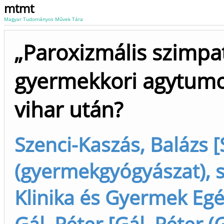
mtmt
Magyar Tudományos Művek Tára
„Paroxizmális szimpat
gyermekkori agytumor
vihar után?
Szenci-Kaszás, Balázs [
(gyermekgyógyászat), 
Klinika és Gyermek Egé
Gál, Péter [Gál, Péter (