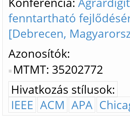
Konferencia:
Agrárdigit
fenntartható fejlődésé
[Debrecen, Magyarors
Azonosítók
MTMT: 35202772
Hivatkozás stílusok:
IEEE
ACM
APA
Chica