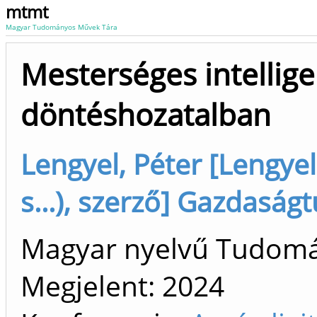
mtmt
Magyar Tudományos Művek Tára
Mesterséges intelligen
döntéshozatalban
Lengyel, Péter [Lengyel
s...), szerző] Gazdasá
Magyar nyelvű Tudom
Megjelent:
2024