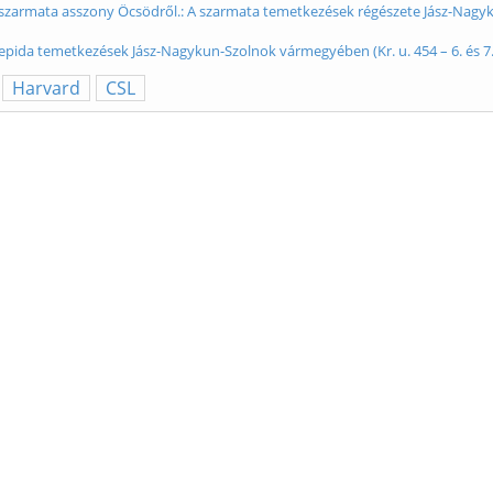
t szarmata asszony Öcsödről.: A szarmata temetkezések régészete Jász-Nagyku
epida temetkezések Jász-Nagykun-Szolnok vármegyében (Kr. u. 454 – 6. és 7. sz
Harvard
CSL