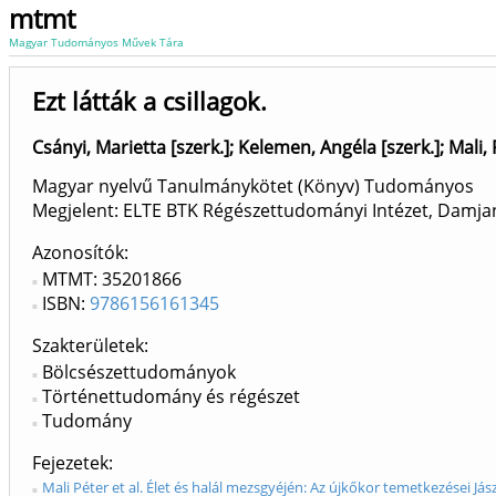
mtmt
Magyar Tudományos Művek Tára
Ezt látták a csillagok.
Csányi, Marietta [szerk.]
;
Kelemen, Angéla [szerk.]
;
Mali, 
Magyar nyelvű Tanulmánykötet (Könyv) Tudományos
Megjelent: ELTE BTK Régészettudományi Intézet, Damj
Azonosítók
MTMT: 35201866
ISBN:
9786156161345
Szakterületek:
Bölcsészettudományok
Történettudomány és régészet
Tudomány
Fejezetek
Mali Péter et al. Élet és halál mezsgyéjén: Az újkőkor temetkezései Jás