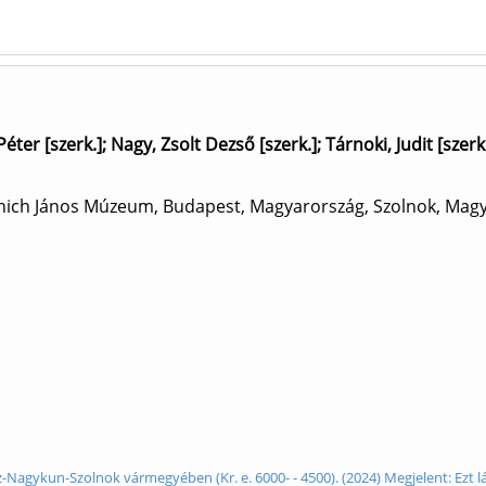
Péter [szerk.]
;
Nagy, Zsolt Dezső [szerk.]
;
Tárnoki, Judit [szerk
anich János Múzeum, Budapest, Magyarország, Szolnok, Mag
z-Nagykun-Szolnok vármegyében (Kr. e. 6000- - 4500). (2024) Megjelent: Ezt lát