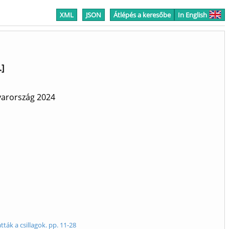
XML
JSON
Átlépés a keresőbe
In English
.]
yarország
2024
ták a csillagok. pp. 11-28