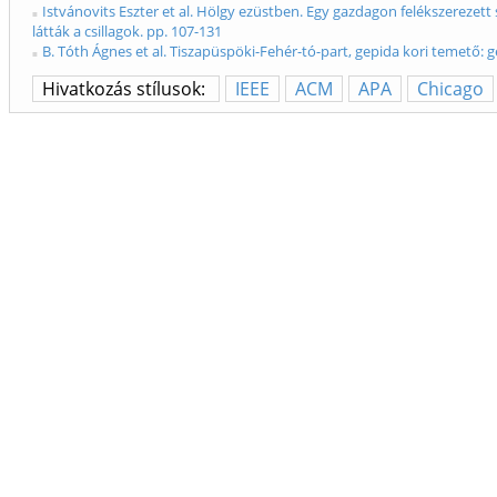
Istvánovits Eszter et al. Hölgy ezüstben. Egy gazdagon felékszerezet
látták a csillagok. pp. 107-131
B. Tóth Ágnes et al. Tiszapüspöki-Fehér-tó-part, gepida kori temető: g
Hivatkozás stílusok:
IEEE
ACM
APA
Chicago