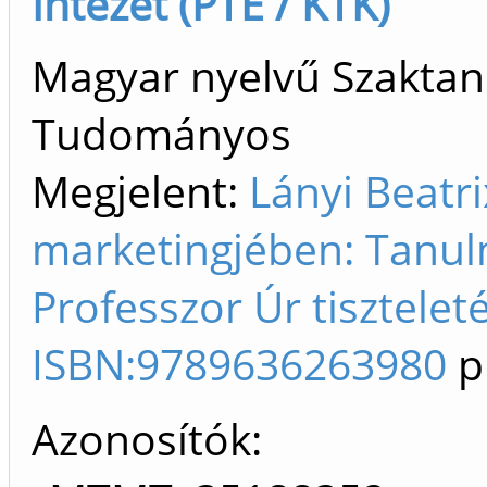
Intézet (PTE / KTK)
Magyar nyelvű Szaktan
Tudományos
Megjelent:
Lányi Beatri
marketingjében: Tanul
Professzor Úr tiszteleté
ISBN:9789636263980
p
Azonosítók