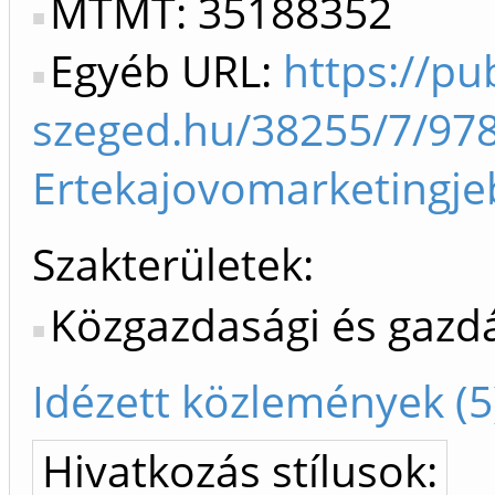
MTMT: 35188352
Egyéb URL:
https://pub
szeged.hu/38255/7/97
Ertekajovomarketing
Szakterületek:
Közgazdasági és gaz
Idézett közlemények (5
Hivatkozás stílusok: