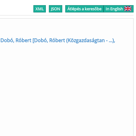
XML
JSON
Átlépés a keresőbe
In English
;
Dobó, Róbert [Dobó, Róbert (Közgazdaságtan - ...),