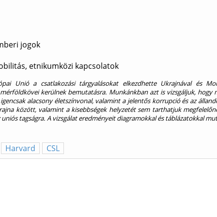
mberi jogok
bilitás, etnikumközi kapcsolatok
i Unió a csatlakozási tárgyalásokat elkezdhette Ukrajnával és Mol
érföldkövei kerülnek bemutatásra. Munkánkban azt is vizsgáljuk, hogy mily
igencsak alacsony életszínvonal, valamint a jelentős korrupció és az állandó
rajna között, valamint a kisebbségek helyzetét sem tarthatjuk megfelel
z uniós tagságra. A vizsgálat eredményeit diagramokkal és táblázatokkal mut
Harvard
CSL