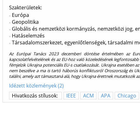
Szakterületek:
Európa
Geopolitika
Globális és nemzetközi kormányzás, nemzetközi jog, e
Hatáselemzés
Társadalomszerkezet, egyenlőtlenségek, társadalmi mo
Az Európai Tanács 2023 decemberi döntése értelmében az Európa
kapcsolatfelvételének és az EU-hoz való közeledésének legfontosabb m
fémjelzik Ukrajna potenciális EU-s csatlakozását. Ukrajna esetében az 
nem beszélve a ma is tartó háborús konfliktusról Oroszország és Uk
találni, amely azt támasztaná alá, hogy Ukrajna érettnek mutatkozik a
Idézett közlemények (2)
Hivatkozás stílusok:
IEEE
ACM
APA
Chicago