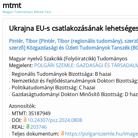
mtmt
Magyar Tudományos Művek Tára
Ukrajna EU-s csatlakozásának lehetséges
Pintér, Tibor [Pintér, Tibor (regionális tudomány), sze
szerző] Közgazdasági és Üzleti Tudományok Tanszék (BG
Magyar nyelvű Szakcikk (Folyóiratcikk) Tudományos
Megjelent:
POLGÁRI SZEMLE: GAZDASÁGI ÉS TÁRSADALMI
Regionális Tudományok Bizottsága: B hazai
Nemzetközi és Fejlődéstanulmányok Doktori Bizottság:
Politikatudományi Bizottság: C hazai
Gazdaságtudományi Doktori Minősítő Bizottság: D haz
Azonosítók
MTMT: 35187949
DOI:
10.24307/psz.2024.0808
REAL:
203746
Teljes dokumentum:
https://polgariszemle.hu/imag