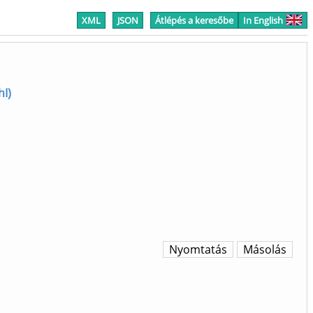
XML
JSON
Átlépés a keresőbe
In English
hI)
Nyomtatás
Másolás