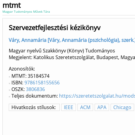
mtmt
Magyar Tudományos Művek Tára
Szervezetfejlesztési kézikönyv
Váry, Annamária [Váry, Annamária (pszichológia), szerk.
Magyar nyelvű Szakkönyv (Könyv) Tudományos
Megjelent: Katolikus Szeretetszolgálat, Budapest, Magy
Azonosítók
MTMT: 35184574
ISBN:
9786158155656
OSZK:
3806836
Teljes dokumentum:
https://szeretetszolgalat.hu/mod
Hivatkozás stílusok:
IEEE
ACM
APA
Chicago