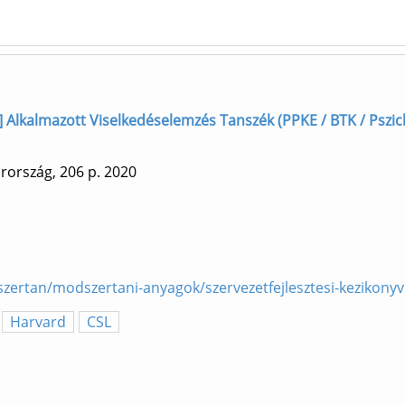
] Alkalmazott Viselkedéselemzés Tanszék (PPKE / BTK / Pszic
arország, 206 p.
2020
szertan/modszertani-anyagok/szervezetfejlesztesi-kezikonyv
Harvard
CSL