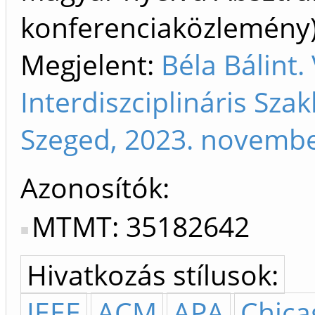
konferenciaközlemén
Megjelent:
Béla Bálint
Interdiszciplináris Sza
Szeged, 2023. novembe
Azonosítók
MTMT: 35182642
Hivatkozás stílusok:
IEEE
ACM
APA
Chica