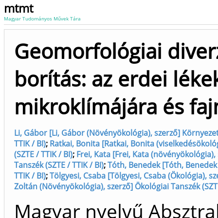
mtmt
Magyar Tudományos Művek Tára
Geomorfológiai diver
borítás: az erdei lék
mikroklímájára és f
Li, Gábor [Li, Gábor (Növényökológia), szerző] Környezet
TTIK / BI)
;
Ratkai, Bonita [Ratkai, Bonita (viselkedésökológ
(SZTE / TTIK / BI)
;
Frei, Kata [Frei, Kata (növényökológia)
Tanszék (SZTE / TTIK / BI)
;
Tóth, Benedek [Tóth, Benedek G
TTIK / BI)
;
Tölgyesi, Csaba [Tölgyesi, Csaba (Ökológia), sz
Zoltán (Növényökológia), szerző] Ökológiai Tanszék (SZTE 
Magyar nyelvű Absztrak