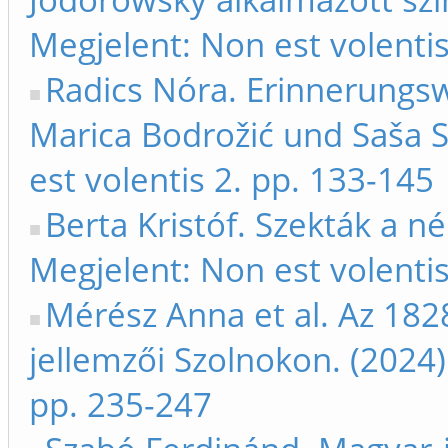
Megjelent: Non est volentis
Radics Nóra. Erinnerungs
Marica Bodrožić und Saša S
est volentis 2. pp. 133-145
Berta Kristóf. Szekták a n
Megjelent: Non est volentis
Mérész Anna et al. Az 1828
jellemzői Szolnokon. (2024)
pp. 235-247