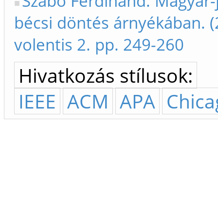
Szabó Ferdinánd. Magyar-
bécsi döntés árnyékában. (
volentis 2. pp. 249-260
Hivatkozás stílusok:
IEEE
ACM
APA
Chica