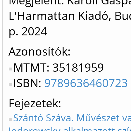
L'Harmattan Kiadó, Bu
p.
2024
Azonosítók
MTMT: 35181959
ISBN:
9789636460723
Fejezetek
Szántó Száva. Művészet va
Jodorowsky alkalmazott szín