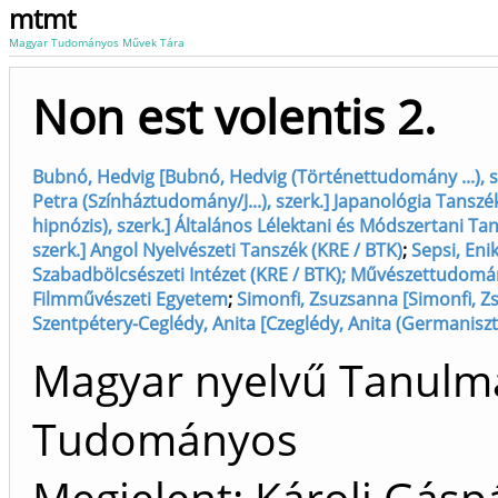
mtmt
Magyar Tudományos Művek Tára
Non est volentis 2.
Bubnó, Hedvig [Bubnó, Hedvig (Történettudomány ...), sz
Petra (Színháztudomány/J...), szerk.] Japanológia Tanszék
hipnózis), szerk.] Általános Lélektani és Módszertani Ta
szerk.] Angol Nyelvészeti Tanszék (KRE / BTK)
;
Sepsi, Eni
Szabadbölcsészeti Intézet (KRE / BTK); Művészettudomán
Filmművészeti Egyetem
;
Simonfi, Zsuzsanna [Simonfi, Z
Szentpétery-Ceglédy, Anita [Czeglédy, Anita (Germaniszt
Magyar nyelvű Tanulm
Tudományos
Megjelent: Károli Gás