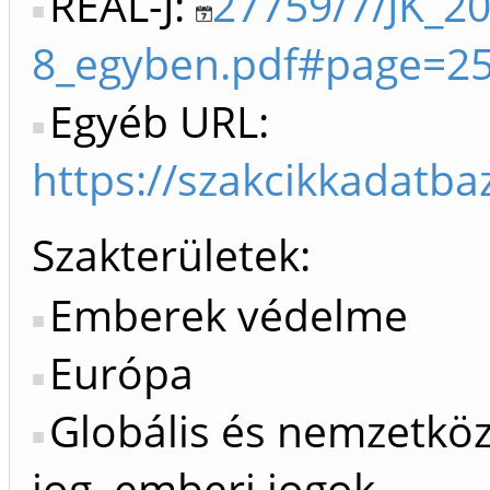
REAL-J:
27759/7/JK_20
8_egyben.pdf#page=2
Egyéb URL:
https://szakcikkadatb
Szakterületek:
Emberek védelme
Európa
Globális és nemzetkö
jog, emberi jogok