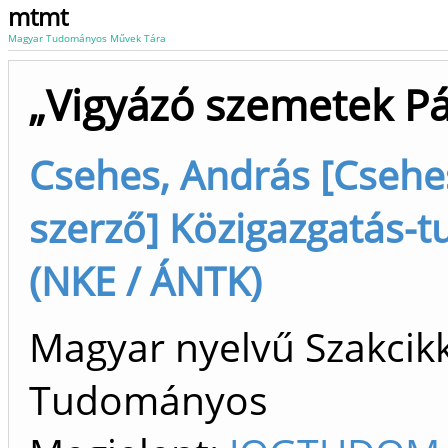
mtmt
Magyar Tudományos Művek Tára
„Vigyázó szemetek Pár
Csehes, András [Csehe
szerző] Közigazgatás-t
(NKE / ÁNTK)
Magyar nyelvű Szakcikk 
Tudományos