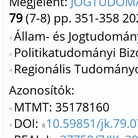
Megjelent:
JOGTUDOMÁ
79
(7-8)
pp. 351-358
20
Állam- és Jogtudomány
Politikatudományi Bizo
Regionális Tudományok
Azonosítók
MTMT: 35178160
DOI:
10.59851/jk.79.0