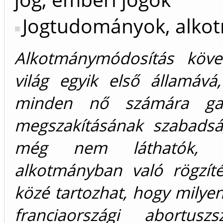
Jogtudományok, alkot
Alkotmánymódosítás követ
világ egyik első államává
minden nő számára gar
megszakításának szabadsá
még nem láthatók, a
alkotmányban való rögzít
közé tartozhat, hogy milye
franciaországi abortusz