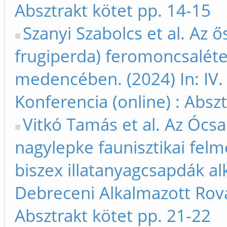
Absztrakt kötet pp. 14-15
Szanyi Szabolcs et al. Az 
frugiperda) feromoncsaléte
medencében. (2024) In: IV.
Konferencia (online) : Absz
Vitkó Tamás et al. Az Ócsa
nagylepke faunisztikai fel
biszex illatanyagcsapdák alk
Debreceni Alkalmazott Rovar
Absztrakt kötet pp. 21-22