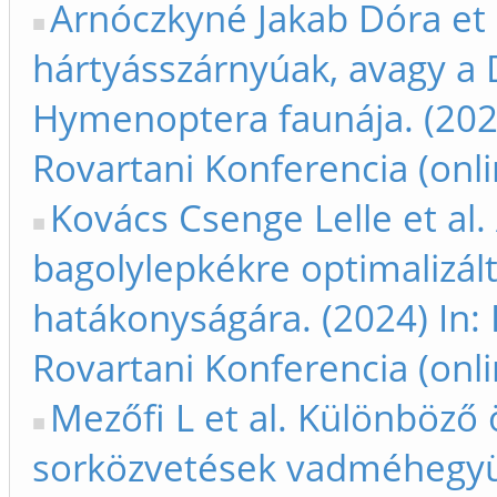
Arnóczkyné Jakab Dóra et 
hártyásszárnyúak, avagy a 
Hymenoptera faunája. (2024
Rovartani Konferencia (onlin
Kovács Csenge Lelle et al. 
bagolylepkékre optimalizált
hatákonyságára. (2024) In:
Rovartani Konferencia (onli
Mezőfi L et al. Különböző
sorközvetések vadméhegyüt