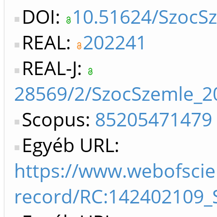
DOI:
10.51624/SzocS
REAL:
202241
REAL-J:
28569/2/SzocSzemle_
Scopus:
85205471479
Egyéb URL:
https://www.webofscie
record/RC:142402109_