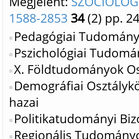
Megjelent:
SZOCIOLÓGI
1588-2853
34
(2)
pp. 24
Pedagógiai Tudományo
Pszichológiai Tudomán
X. Földtudományok Os
Demográfiai Osztálykö
hazai
Politikatudományi Bizo
Regionális Tudományok