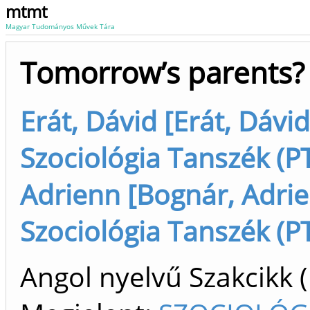
mtmt
Magyar Tudományos Művek Tára
Tomorrow’s parents?
Erát, Dávid [Erát, Dávid
Szociológia Tanszék (PT
Adrienn [Bognár, Adrien
Szociológia Tanszék (PT
Angol nyelvű Szakcikk 