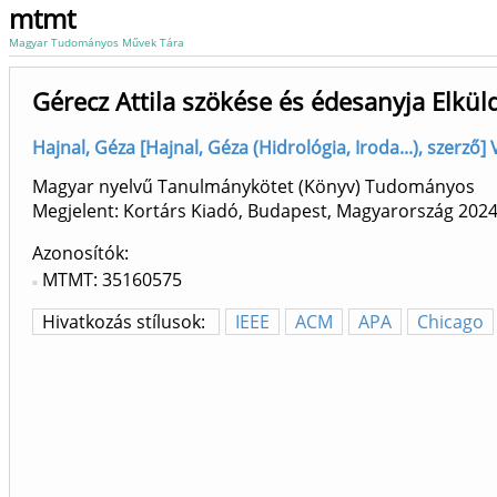
mtmt
Magyar Tudományos Művek Tára
Gérecz Attila szökése és édesanyja Elküld
Hajnal, Géza [Hajnal, Géza (Hidrológia, Iroda...), szerző
Magyar nyelvű Tanulmánykötet (Könyv) Tudományos
Megjelent: Kortárs Kiadó, Budapest, Magyarország
202
Azonosítók
MTMT: 35160575
Hivatkozás stílusok:
IEEE
ACM
APA
Chicago