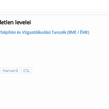
etlen levelei
] Vízépítési és Vízgazdálkodási Tanszék (BME / ÉMK)
4
Harvard
CSL