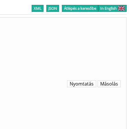
XML
JSON
Átlépés a keresőbe
In English
Nyomtatás
Másolás