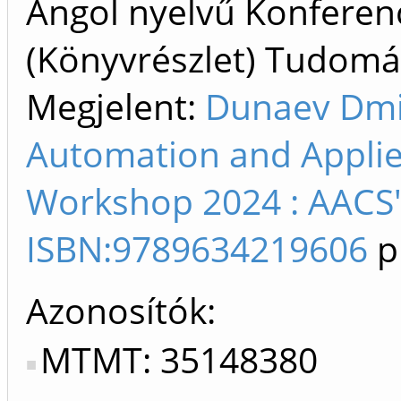
Angol nyelvű Konfere
(Könyvrészlet) Tudom
Megjelent:
Dunaev Dmit
Automation and Appli
Workshop 2024 : AACS'
ISBN:9789634219606
p
Azonosítók
MTMT: 35148380