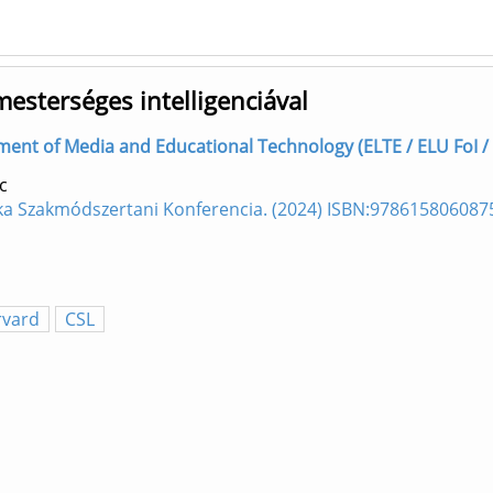
sterséges intelligenciával
ment of Media and Educational Technology (ELTE / ELU FoI / 
c
ika Szakmódszertani Konferencia. (2024) ISBN:978615806087
rvard
CSL