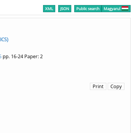
XML
JSON
Public search
Magyarul
ICS)
5
pp. 16-24
Paper: 2
Print
Copy