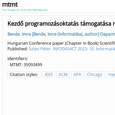
mtmt
The Hungarian Scientific Bibliography
Kezdő programozásoktatás támogatása me
Bende, Imre [Bende, Imre (Informatika), author] Depart
Hungarian Conference paper (Chapter in Book) Scientifi
Published:
Szlávi Péter. INFODIDACT 2023: 16. Informat
Identifiers
MTMT: 35093499
Citation styles:
IEEE
ACM
APA
Chicago
Ha