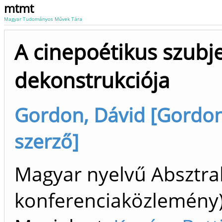
mtmt
Magyar Tudományos Művek Tára
A cinepoétikus szubj
dekonstrukciója
Gordon, Dávid [Gordon, 
szerző]
Magyar nyelvű Absztrak
konferenciaközlemén