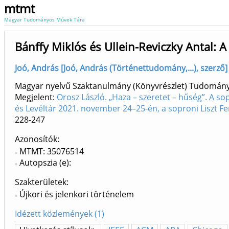
mtmt
Magyar Tudományos Művek Tára
Bánffy Miklós és Ullein-Reviczky Antal: 
Joó, András [Joó, András (Történettudomány,...), szerz
Magyar nyelvű Szaktanulmány (Könyvrészlet) Tudomán
Megjelent:
Orosz László. „Haza – szeretet – hűség”. A 
és Levéltár 2021. november 24–25-én, a soproni Liszt F
228-247
Azonosítók
MTMT: 35076514
Autopszia (e):
Szakterületek:
Újkori és jelenkori történelem
Idézett közlemények (1)