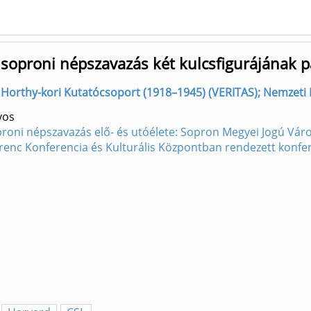
A soproni népszavazás két kulcsfigurájának p
ő] Horthy-kori Kutatócsoport (1918–1945) (VERITAS); Nemzeti
yos
soproni népszavazás elő- és utóélete: Sopron Megyei Jogú Vá
erenc Konferencia és Kulturális Központban rendezett konf