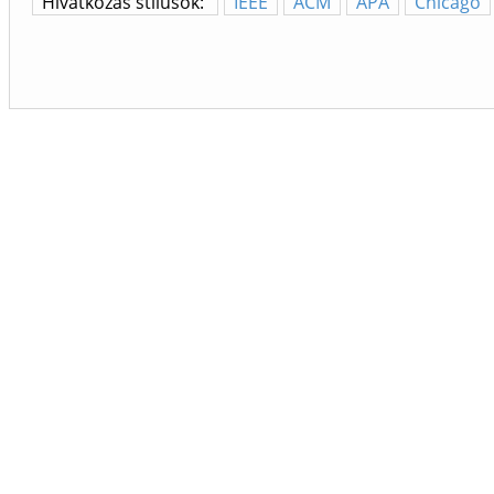
Hivatkozás stílusok:
IEEE
ACM
APA
Chicago