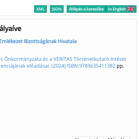
XML
JSON
Átlépés a keresőbe
In English
ályaíve
 Emlékezet Bizottságának Hivatala
ros Önkormányzata és a VERITAS Történetkutató Intézet
erenciájának előadásai. (2024) ISBN:9789635411382
pp.