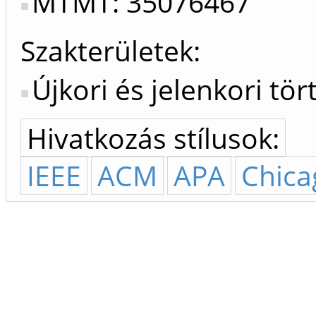
MTMT: 35076467
Szakterületek:
Újkori és jelenkori tö
Hivatkozás stílusok:
IEEE
ACM
APA
Chica