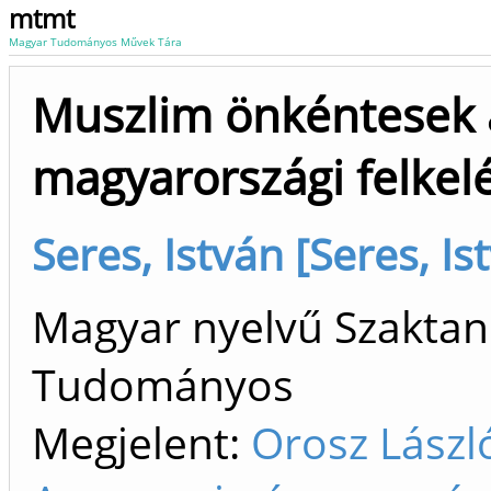
mtmt
Magyar Tudományos Művek Tára
Muszlim önkéntesek a
magyarországi felkel
Seres, István [Seres, Is
Magyar nyelvű Szaktan
Tudományos
Megjelent:
Orosz László