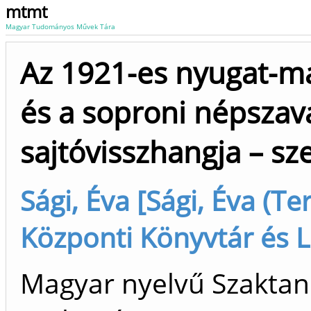
mtmt
Magyar Tudományos Művek Tára
Az 1921-es nyugat-m
és a soproni népszav
sajtóvisszhangja – s
Sági, Éva [Sági, Éva (Ter
Központi Könyvtár és L
Magyar nyelvű Szaktan