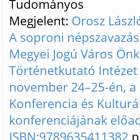
Tudományos
Megjelent:
Orosz László
A soproni népszavazás 
Megyei Jogú Város Önk
Történetkutató Intézet 
november 24–25-én, a 
Konferencia és Kulturá
konferenciájának előad
ISBN:9789635411382
p