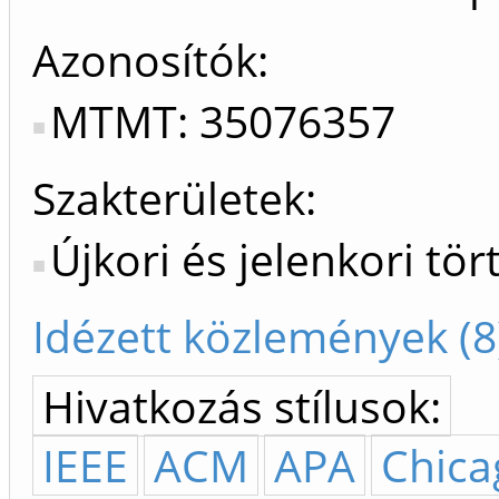
Azonosítók
MTMT: 35076357
Szakterületek:
Újkori és jelenkori tö
Idézett közlemények (8
Hivatkozás stílusok:
IEEE
ACM
APA
Chica