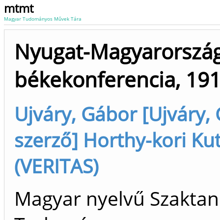
mtmt
Magyar Tudományos Művek Tára
Nyugat-Magyarország
békekonferencia, 19
Ujváry, Gábor [Ujváry,
szerző] Horthy-kori Ku
(VERITAS)
Magyar nyelvű Szaktan