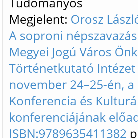
Tudományos
Megjelent:
Orosz László
A soproni népszavazás 
Megyei Jogú Város Önk
Történetkutató Intézet 
november 24–25-én, a 
Konferencia és Kulturá
konferenciájának előad
ISBN:9789635411382
p