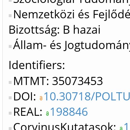
Nemzetközi és Fejlőd
Bizottság: B hazai
Állam- és Jogtudomány
Identifiers
MTMT: 35073453
DOI:
10.30718/POLTU
REAL:
198846
CorvinusKutatasok:
1