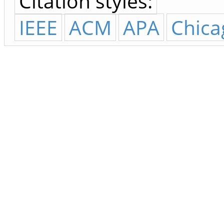
Citation styles:
IEEE
ACM
APA
Chica