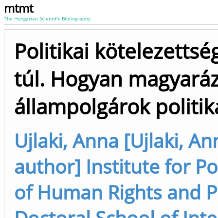
mtmt
The Hungarian Scientific Bibliography
Politikai kötelezetts
túl. Hogyan magyará
állampolgárok politik
Ujlaki, Anna [Ujlaki, A
author] Institute for P
of Human Rights and Po
Doctoral School of Inte