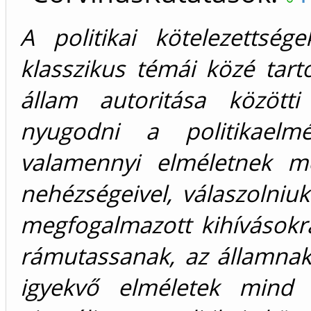
A politikai kötelezettség
klasszikus témái közé tar
állam autoritása között
nyugodni a politikaelmé
valamennyi elméletnek me
nehézségeivel, válaszolniuk 
megfogalmazott kihívásokr
rámutassanak, az államnak
igyekvő elméletek mind 