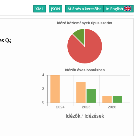
XML
JSON
Átlépés a keresőbe
In English
es Q.
;
Idézők
/
Idézések