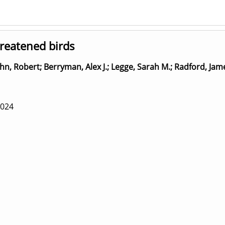
hreatened birds
hn, Robert
;
Berryman, Alex J.
;
Legge, Sarah M.
;
Radford, Jam
024