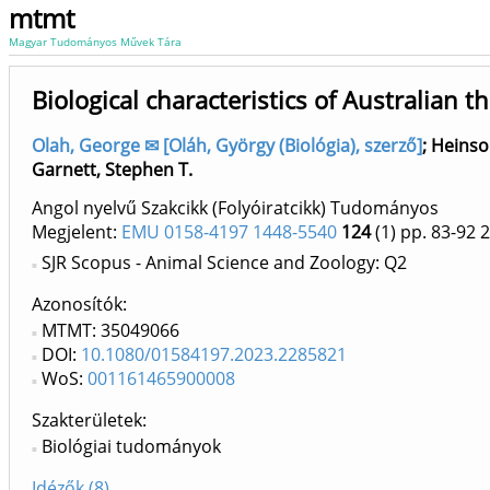
mtmt
Magyar Tudományos Művek Tára
Biological characteristics of Australian t
Olah, George ✉ [Oláh, György (Biológia), szerző]
;
Heinso
Garnett, Stephen T.
Angol nyelvű Szakcikk (Folyóiratcikk) Tudományos
Megjelent:
EMU 0158-4197 1448-5540
124
(1)
pp. 83-92
2
SJR Scopus - Animal Science and Zoology: Q2
Azonosítók
MTMT: 35049066
DOI:
10.1080/01584197.2023.2285821
WoS:
001161465900008
Szakterületek:
Biológiai tudományok
Idézők (8)