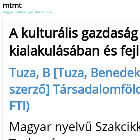
mtmt
Magyar Tudományos Művek Tára
A kulturális gazdasá
kialakulásában és fe
Tuza, B [Tuza, Benedek (
szerző] Társadalomföld
FTI)
Magyar nyelvű Szakcikk 