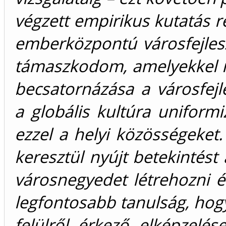
végzett empirikus kutatás 
emberközpontú városfejlesz
támaszkodom, amelyekkel m
becsatornázása a városfejle
a globális kultúra uniformi
ezzel a helyi közösségeket
keresztül nyújt betekintést
városnegyedet létrehozni 
legfontosabb tanulság, hog
felülről érkező elképzelés