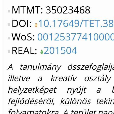
MTMT: 35023468
DOI:
10.17649/TET.38
WoS:
0012537741000
REAL:
201504
A tanulmány összefoglalja
illetve a kreatív osztály
helyzetképet nyújt a b
fejlődéséről, különös teki
folyamatokra. A terület nap