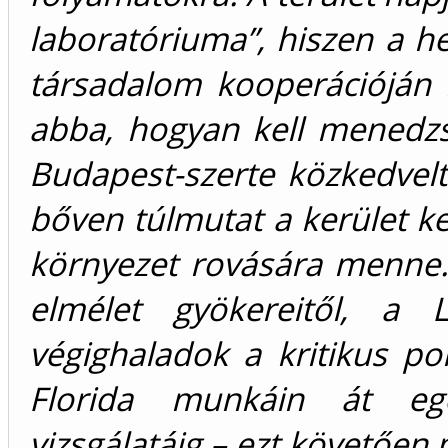
laboratóriuma”, hiszen a he
társadalom kooperációján 
abba, hogyan kell menedzs
Budapest-szerte közkedvelt
bőven túlmutat a kerület ke
környezet rovására menne.
elmélet gyökereitől, a L
végighaladok a kritikus po
Florida munkáin át e
vizsgálatáig – ezt követően