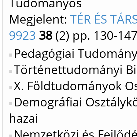
Tudományos
Megjelent:
TÉR ÉS TÁR
9923
38
(2)
pp. 130-14
Pedagógiai Tudományo
Történettudományi Bi
X. Földtudományok Os
Demográfiai Osztálykö
hazai
Nemzetközi és Fejlőd