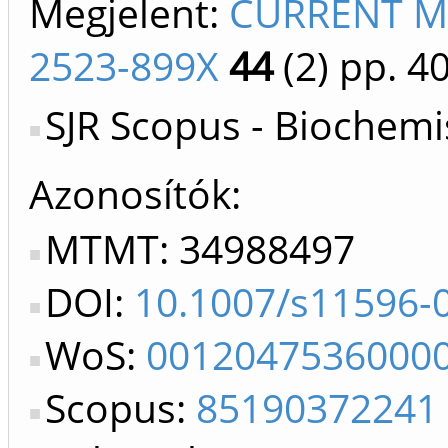
Megjelent:
CURRENT ME
2523-899X
44
(2)
pp. 4
SJR Scopus - Biochemi
Azonosítók
MTMT: 34988497
DOI:
10.1007/s11596-
WoS:
0012047536000
Scopus:
85190372241