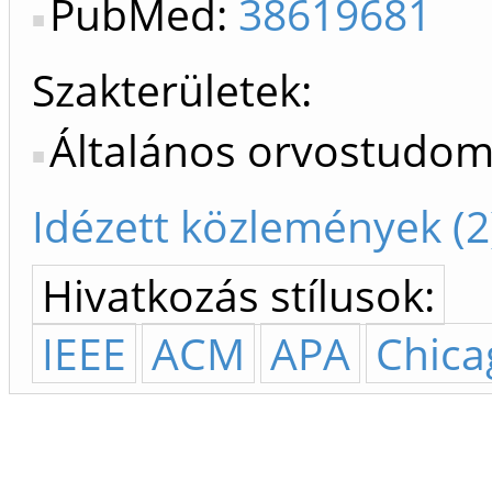
PubMed:
38619681
Szakterületek:
Általános orvostudo
Idézett közlemények (2
Hivatkozás stílusok:
IEEE
ACM
APA
Chica