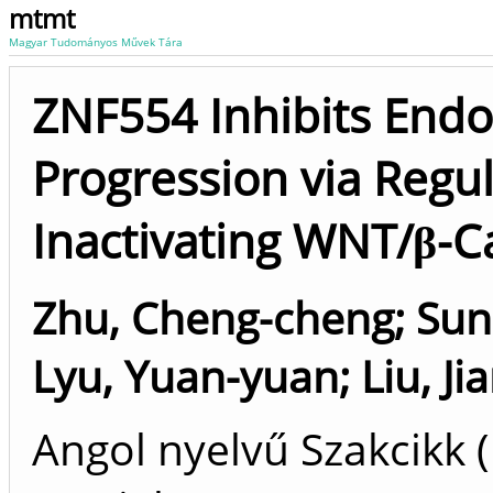
mtmt
Magyar Tudományos Művek Tára
ZNF554 Inhibits Endo
Progression via Regu
Inactivating WNT/β-C
Zhu, Cheng-cheng
;
Sun
Lyu, Yuan-yuan
;
Liu, Jia
Angol nyelvű Szakcikk 