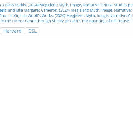
 a Glass Darkly. (2024) Megjelent: Myth, Image, Narrative: Critical Studies pp
setti and Julia Margaret Cameron. (2024) Megjelent: Myth, Image, Narrative: C
on in Virginia Woolf's Works. (2024) Megjelent: Myth, Image, Narrative: Crit
n the Horror Genre through Shirley Jackson’s The Haunting of Hill House.”. (
Harvard
CSL