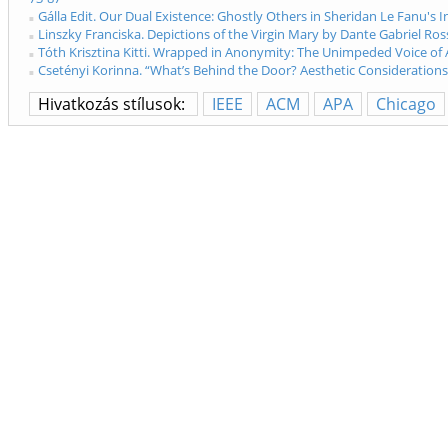
Gálla Edit. Our Dual Existence: Ghostly Others in Sheridan Le Fanu's In
Linszky Franciska. Depictions of the Virgin Mary by Dante Gabriel Ros
Tóth Krisztina Kitti. Wrapped in Anonymity: The Unimpeded Voice of An
Csetényi Korinna. “What’s Behind the Door? Aesthetic Considerations i
Hivatkozás stílusok:
IEEE
ACM
APA
Chicago