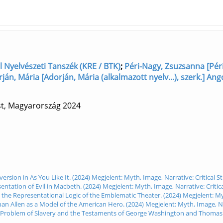
l Nyelvészeti Tanszék (KRE / BTK)
;
Péri-Nagy, Zsuzsanna [Pér
ján, Mária [Adorján, Mária (alkalmazott nyelv...), szerk.] An
st, Magyarország
2024
sion in As You Like It. (2024) Megjelent: Myth, Image, Narrative: Critical St
ntation of Evil in Macbeth. (2024) Megjelent: Myth, Image, Narrative: Critica
the Representational Logic of the Emblematic Theater. (2024) Megjelent: Myth
n Allen as a Model of the American Hero. (2024) Megjelent: Myth, Image, Nar
 Problem of Slavery and the Testaments of George Washington and Thomas Jef