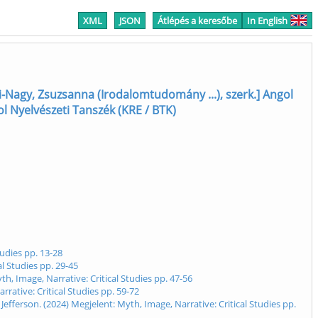
XML
JSON
Átlépés a keresőbe
In English
i-Nagy, Zsuzsanna (Irodalomtudomány ...), szerk.] Angol
gol Nyelvészeti Tanszék (KRE / BTK)
udies pp. 13-28
l Studies pp. 29-45
, Image, Narrative: Critical Studies pp. 47-56
rative: Critical Studies pp. 59-72
ferson. (2024) Megjelent: Myth, Image, Narrative: Critical Studies pp.