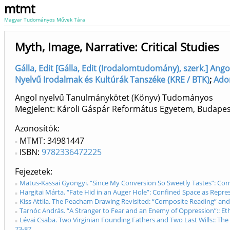
mtmt
Magyar Tudományos Művek Tára
Myth, Image, Narrative: Critical Studies
Gálla, Edit [Gálla, Edit (Irodalomtudomány), szerk.] Ango
Nyelvű Irodalmak és Kultúrák Tanszéke (KRE / BTK)
;
Ador
Angol nyelvű Tanulmánykötet (Könyv) Tudományos
Megjelent: Károli Gáspár Református Egyetem, Budape
Azonosítók
MTMT: 34981447
ISBN:
9782336472225
Fejezetek
Matus-Kassai Gyöngyi. “Since My Conversion So Sweetly Tastes”: Conver
Hargitai Márta. “Fate Hid in an Auger Hole”: Confined Space as Represe
Kiss Attila. The Peacham Drawing Revisited: “Composite Reading” and 
Tarnóc András. “A Stranger to Fear and an Enemy of Oppression”:: Etha
Lévai Csaba. Two Virginian Founding Fathers and Two Last Wills:: The
73-87