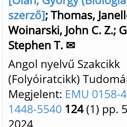
szerző]
;
Thomas, Janell
Woinarski, John C. Z.
;
G
Stephen T. ✉
Angol nyelvű Szakcikk
(Folyóiratcikk) Tudom
Megjelent:
EMU 0158-4
1448-5540
124
(1)
pp. 
2024