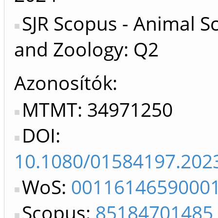
SJR Scopus - Animal S
and Zoology: Q2
Azonosítók
MTMT: 34971250
DOI:
10.1080/01584197.202
WoS:
0011614659000
Scopus:
85184701485