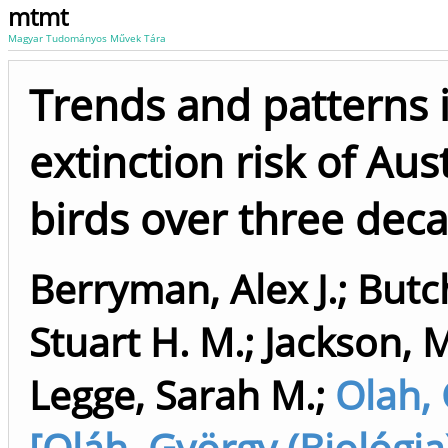
mtmt
Magyar Tudományos Művek Tára
Trends and patterns 
extinction risk of Aust
birds over three dec
Berryman, Alex J.
;
Butc
Stuart H. M.
;
Jackson, M
Legge, Sarah M.
;
Olah,
[Oláh, György (Biológia