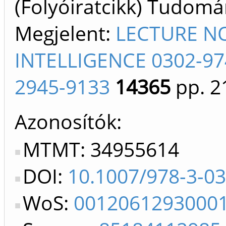
(Folyóiratcikk) Tudom
Megjelent:
LECTURE NO
INTELLIGENCE 0302-97
2945-9133
14365
pp. 2
Azonosítók
MTMT: 34955614
DOI:
10.1007/978-3-0
WoS:
0012061293000