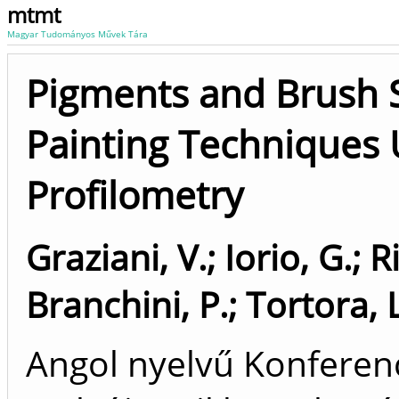
mtmt
Magyar Tudományos Művek Tára
Pigments and Brush S
Painting Techniques
Profilometry
Graziani, V.
;
Iorio, G.
;
Ri
Branchini, P.
;
Tortora, L
Angol nyelvű Konfere